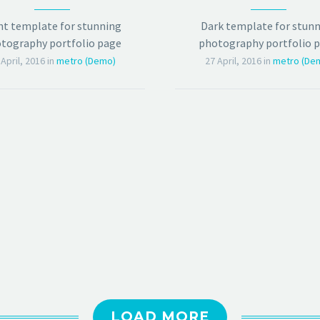
ht template for stunning
Dark template for stun
tography portfolio page
photography portfolio 
 April, 2016
in
metro (Demo)
27 April, 2016
in
metro (De
LOAD MORE