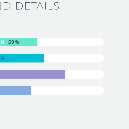
ND DETAILS
GN
59%
3%