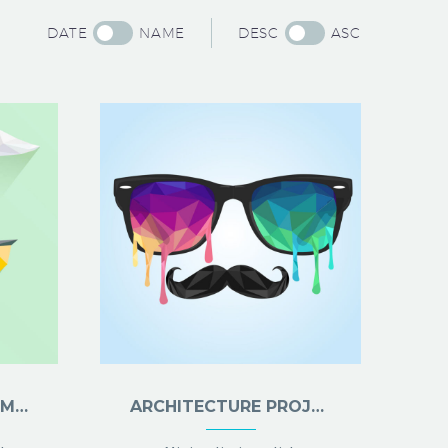
DATE
NAME
DESC
ASC
VILLA FOR RENT (DEMO)
ARCHITECTURE PROJECT (DEMO)