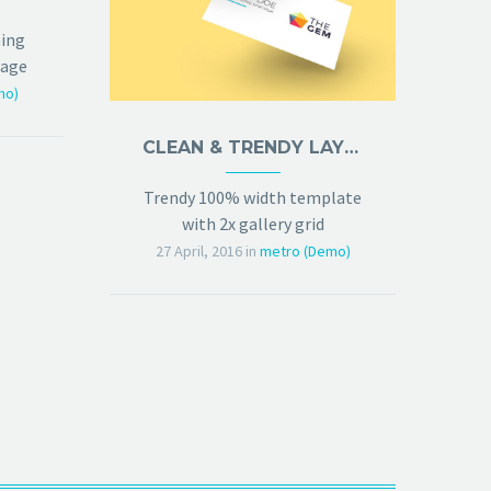
ning
page
mo)
CLEAN & TRENDY LAYOUT (DEMO)
Trendy 100% width template
with 2x gallery grid
27 April, 2016
in
metro (Demo)