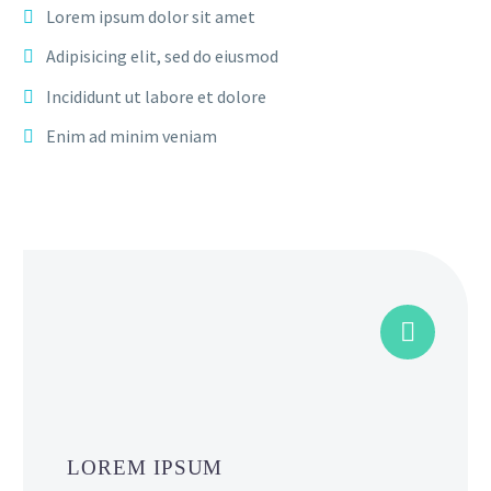
Lorem ipsum dolor sit amet
Adipisicing elit, sed do eiusmod
Incididunt ut labore et dolore
Enim ad minim veniam


LOREM IPSUM