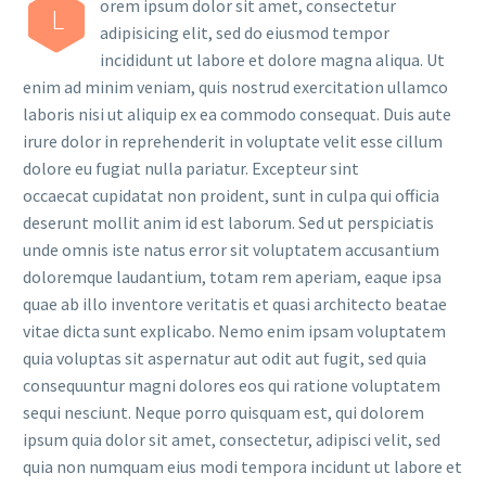
orem ipsum dolor sit amet, consectetur
L
adipisicing elit, sed do eiusmod tempor
incididunt ut labore et dolore magna aliqua. Ut
enim ad minim veniam, quis nostrud exercitation ullamco
laboris nisi ut aliquip ex ea commodo consequat. Duis aute
irure dolor in reprehenderit in voluptate velit esse cillum
dolore eu fugiat nulla pariatur. Excepteur sint
occaecat cupidatat non proident, sunt in culpa qui officia
deserunt mollit anim id est laborum. Sed ut perspiciatis
unde omnis iste natus error sit voluptatem accusantium
doloremque laudantium, totam rem aperiam, eaque ipsa
quae ab illo inventore veritatis et quasi architecto beatae
vitae dicta sunt explicabo. Nemo enim ipsam voluptatem
quia voluptas sit aspernatur aut odit aut fugit, sed quia
consequuntur magni dolores eos qui ratione voluptatem
sequi nesciunt. Neque porro quisquam est, qui dolorem
ipsum quia dolor sit amet, consectetur, adipisci velit, sed
quia non numquam eius modi tempora incidunt ut labore et