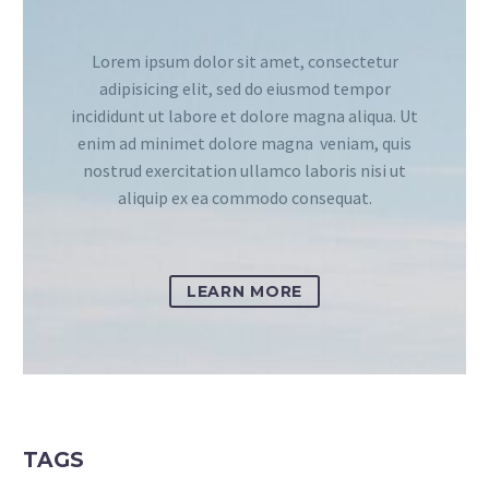
Lorem ipsum dolor sit amet, consectetur
adipisicing elit, sed do eiusmod tempor
incididunt ut labore et dolore magna aliqua. Ut
enim ad minimet dolore magna veniam, quis
nostrud exercitation ullamco laboris nisi ut
aliquip ex ea commodo consequat.
LEARN MORE
TAGS