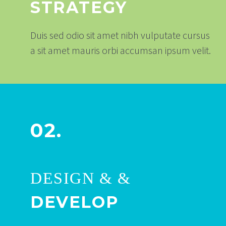
STRATEGY
Duis sed odio sit amet nibh vulputate cursus
a sit amet mauris orbi accumsan ipsum velit.
02.
DESIGN & &
DEVELOP