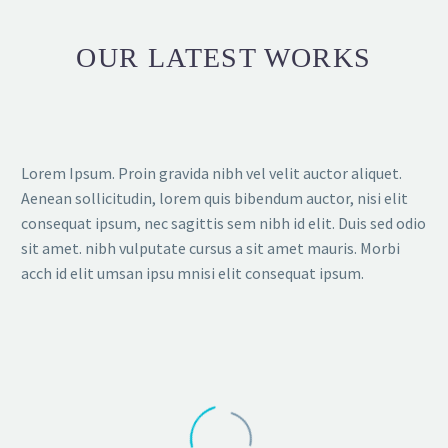
Lorem ipsum dolor sit amet, consectetur
adipisicing elit, sed do eiusmod tempor
OUR LATEST WORKS
incididunt ut labore et dolore magna
aliqua. Ut enim ad minim veniam, quis
nostrud exercitation ullamco
Lorem Ipsum. Proin gravida nibh vel velit auctor aliquet.
Aenean sollicitudin, lorem quis bibendum auctor, nisi elit
consequat ipsum, nec sagittis sem nibh id elit. Duis sed odio
sit amet. nibh vulputate cursus a sit amet mauris. Morbi
acch id elit umsan ipsu mnisi elit consequat ipsum.
MARCUS FIELDS