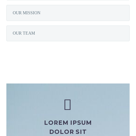
OUR MISSION
OUR TEAM


LOREM IPSUM
DOLOR SIT