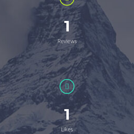
1
Reviews


1
Likes