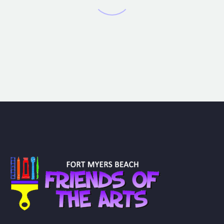
Marketing Manager
Lorem ipsum dolor sit amet, consectetur
adipisicing elit, sed do eiusmod tempor
incididunt ut labore et dolore magna
aliqua. Ut enim ad minim veniam, quis
nostrud exercitation ullamco