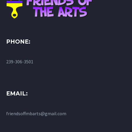
auctor eu in elit.
PHONE:
239-306-3501
EMAIL:
friendsoffmbarts@gmail.com