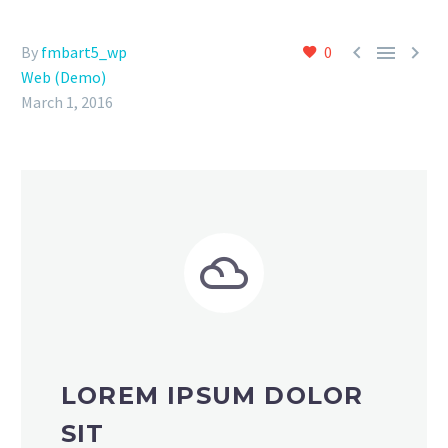



By
fmbart5_wp
0
Web (Demo)
March 1, 2016


LOREM IPSUM DOLOR
SIT