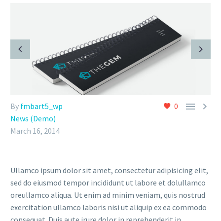


By
fmbart5_wp
0
News (Demo)
March 16, 2014
Ullamco ipsum dolor sit amet, consectetur adipisicing elit,
sed do eiusmod tempor incididunt ut labore et dolullamco
oreullamco aliqua. Ut enim ad minim veniam, quis nostrud
exercitation ullamco laboris nisi ut aliquip ex ea commodo
consequat. Duis aute irure dolor in reprehenderit in