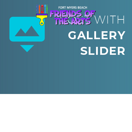


POST WITH
GALLERY
SLIDER