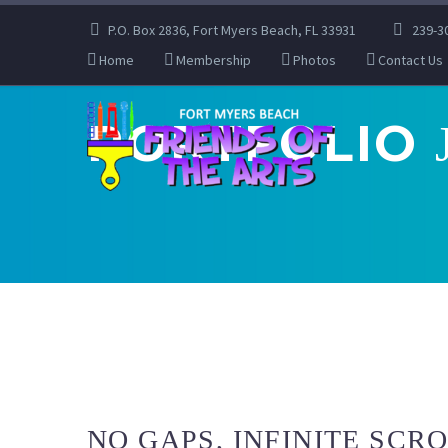
P.O. Box 2836, Fort Myers Beach, FL 33931
239-3
Home
Membership
Photos
Contact Us
PORTFOLIO
NO GAPS, INFINITE SCR