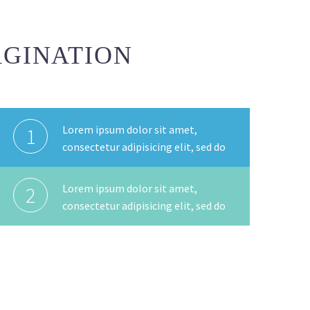
PAGINATION
Lorem ipsum dolor sit amet,
1
consectetur adipisicing elit, sed do
Lorem ipsum dolor sit amet,
2
consectetur adipisicing elit, sed do
DATE
NAME
DESC
ASC