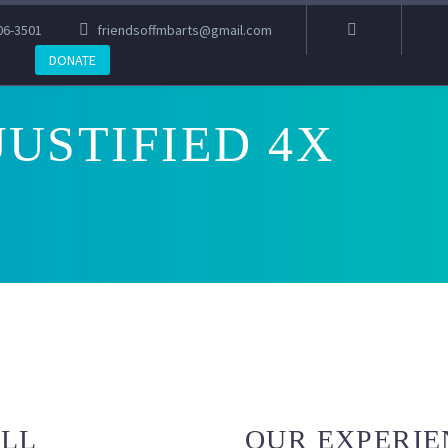
06-3501
friendsoffmbarts@gmail.com
DONATE
JUSTIFIED 4X
OLL
OUR EXPERIE