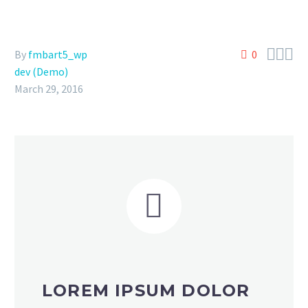



By
fmbart5_wp
0
dev (Demo)
March 29, 2016


LOREM IPSUM DOLOR