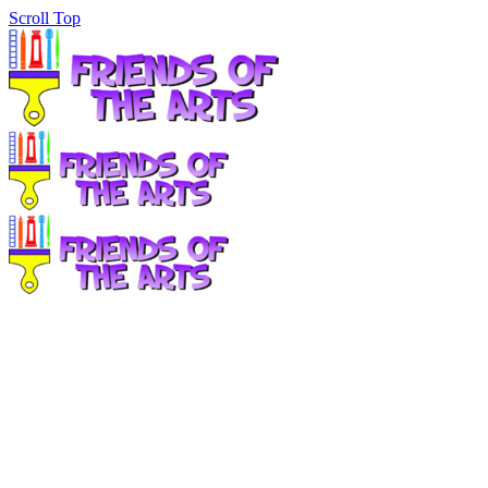
Scroll Top
100% width Galleries Post
(Demo)