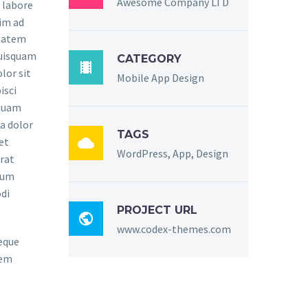
Awesome Company LTD
 labore
im ad
ptatem
quisquam
CATEGORY

lor sit
Mobile App Design
isci
mquam
a dolor
TAGS

et
WordPress, App, Design
rat
sum
di
PROJECT URL

www.codex-themes.com
eque
rem