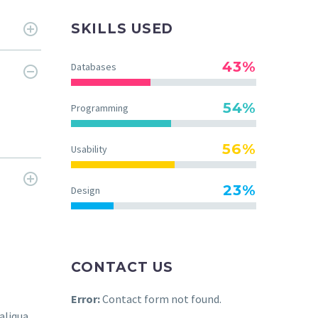
SKILLS USED
43%
Databases
54%
Programming
56%
Usability
23%
Design
CONTACT US
Error:
Contact form not found.
aliqua.