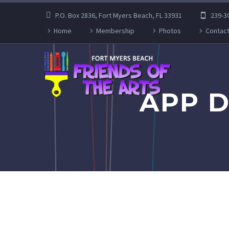
P.O. Box 2836, Fort Myers Beach, FL 33931
239-3
Home
Membership
Photos
Contact
APP 