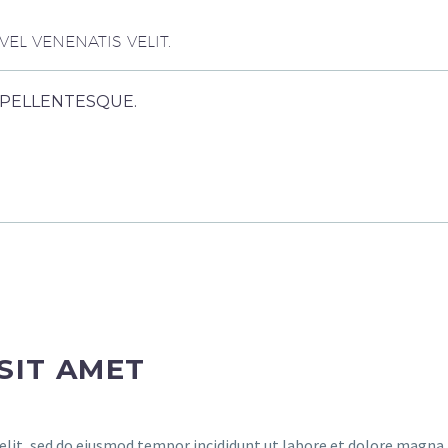
EL VENENATIS VELIT.
R PELLENTESQUE.
SIT AMET
elit, sed do eiusmod tempor incididunt ut labore et dolore magna 