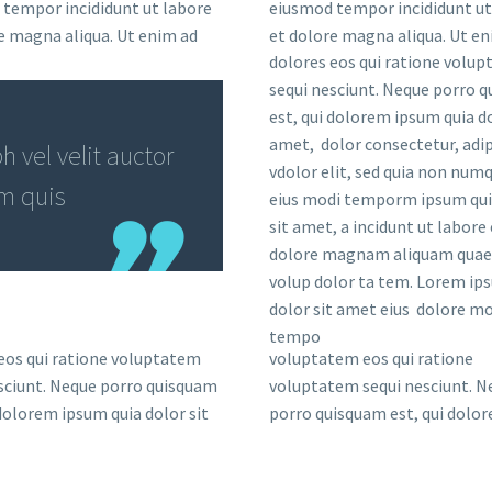
tempor incididunt ut labore
eiusmod tempor incididunt ut
e magna aliqua. Ut enim ad
et dolore magna aliqua. Ut en
dolores eos qui ratione volu
sequi nesciunt. Neque porro 
est, qui dolorem ipsum quia do
amet, dolor consectetur, adip
 vel velit auctor
vdolor elit, sed quia non nu
em quis
eius modi temporm ipsum qui
sit amet, a incidunt ut labore 
dolore magnam aliquam quae
volup dolor ta tem. Lorem ip
dolor sit amet eius dolore mo
tempo
eos qui ratione voluptatem
voluptatem eos qui ratione
sciunt. Neque porro quisquam
voluptatem sequi nesciunt. N
 dolorem ipsum quia dolor sit
porro quisquam est, qui dolo