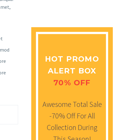
amet,
et
usmod
HOT PROMO
ore
ALERT BOX
ore
70% OFF
Awesome Total Sale
-70% Off For All
Collection During
This Season!