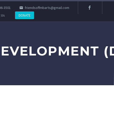
06-3501
friendsoffmbarts@gmail.com
 Us
DONATE
DEVELOPMENT (