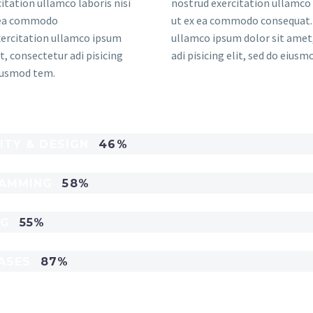
itation ullamco laboris nisi
nostrud exercitation ullamco 
x ea commodo
ut ex ea commodo consequat. 
xercitation ullamco ipsum
ullamco ipsum dolor sit amet
t, consectetur adi pisicing
adi pisicing elit, sed do eius
eiusmod tem.
ITY & DESIGN
46%
AMMING
58%
NG
55%
ASES
87%