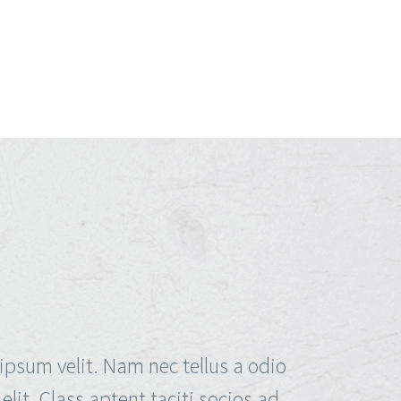
ipsum velit. Nam nec tellus a odio
lit. Class aptent taciti socios ad