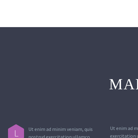
MA
Ut enim ad m
Ut enim ad minim veniam, quis
L
exercitation 
nostrud exercitation ullamco