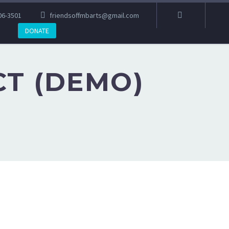
06-3501
friendsoffmbarts@gmail.com
DONATE
T (DEMO)