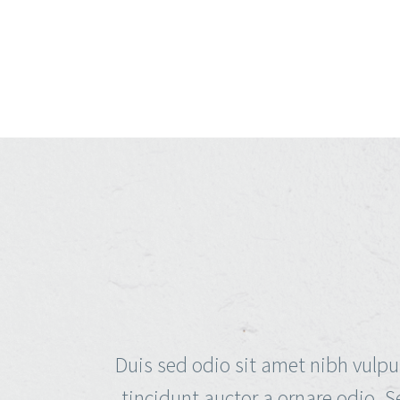
Duis sed odio sit amet nibh vulpu
tincidunt auctor a ornare odio. S