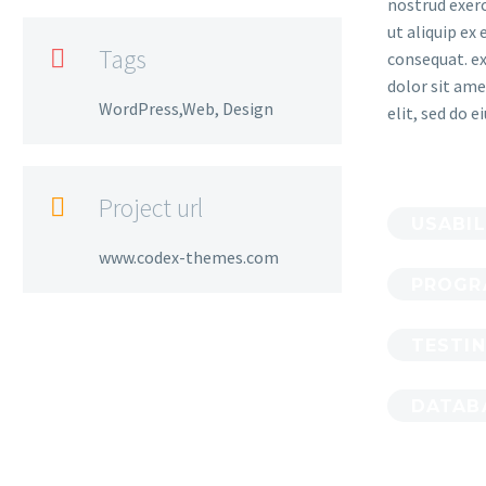
nostrud exerc
ut aliquip e
Tags

consequat. e
dolor sit ame
WordPress,Web, Design
elit, sed do 
Project url

USABIL
www.codex-themes.com
PROGR
TESTI
DATAB