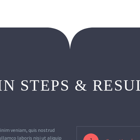
IN STEPS & RESU
inim veniam, quis nostrud
ullamco laboris nisi ut aliquip