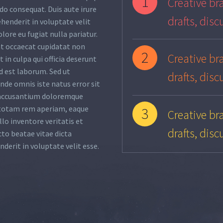
1
Creative bra
o consequat. Duis aute irure
drafts, disc
ehenderit in voluptate velit
olore eu fugiat nulla pariatur.
nt occaecat cupidatat non
2
Creative bra
 in culpa qui officia deserunt
d est laborum. Sed ut
drafts, disc
unde omnis iste natus error sit
accusantium doloremque
totam rem aperiam, eaque
3
Creative bra
llo inventore veritatis et
drafts, disc
cto beatae vitae dicta
nderit in voluptate velit esse.