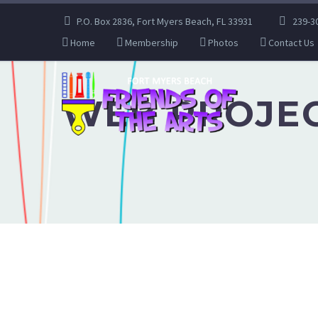
P.O. Box 2836, Fort Myers Beach, FL 33931
239-3
Home
Membership
Photos
Contact Us
WEB PROJEC