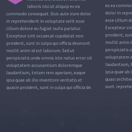
ex ea commod
laboris nisi ut aliquip ex ea
dolor in repr
commodo consequat. Duis aute irure dolor
esse cillum d
in reprehenderit in voluptate velit esse
Excepteur si
cillum dolore eu fugiat nulla pariatur.
proident, sunt
Excepteur sint occaecat cupidatat non
mollit anim i
proident, sunt in culpa qui officia deserunt
perspiciatis 
mollit anim id est laborum. Sed ut
voluptatem 
perspiciatis unde omnis iste natus error sit
laudantium, 
voluptatem accusantium doloremque
ipsa quae ab i
laudantium, totam rem aperiam, eaque
quasi archite
ipsa quae ab illo inventore veritatis et
sunt. reprehe
quasin proident, sunt in culpa qui officia de.