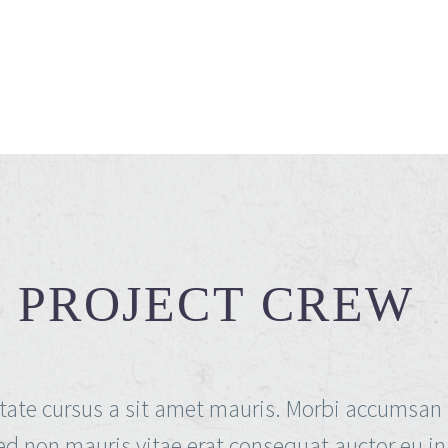
PROJECT CREW
tate cursus a sit amet mauris. Morbi accumsan 
ed non mauris vitae erat consequat auctor eu in e