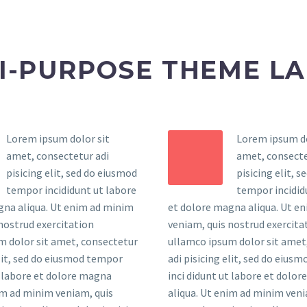
I-PURPOSE THEME L
Lorem ipsum dolor sit
Lorem ipsum do
amet, consectetur adi
amet, consecte
pisicing elit, sed do eiusmod
pisicing elit, 
tempor incididunt ut labore
tempor incidid
gna aliqua. Ut enim ad minim
et dolore magna aliqua. Ut e
nostrud exercitation
veniam, quis nostrud exercita
m dolor sit amet, consectetur
ullamco ipsum dolor sit amet
elit, sed do eiusmod tempor
adi pisicing elit, sed do eius
t labore et dolore magna
inci didunt ut labore et dolo
im ad minim veniam, quis
aliqua. Ut enim ad minim veni