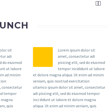


AUNCH
lor sit
Lorem ipsum dolor sit
tur adi
amet, consectetur adi
sed do eiusmod
pisicing elit, sed do eiusmod
unt ut labore
tempor incididunt ut labore
nim ad minim
et dolore magna aliqua. Ut enim ad minim
tion
veniam, quis nostrud exercitation
, consectetur
ullamco ipsum dolor sit amet, consectetur
mod tempor
adi pisicing elit, sed do eiusmod tempor
re magna
inci didunt ut labore et dolore magna
am, quis
aliqua. Ut enim ad minim veniam, quis